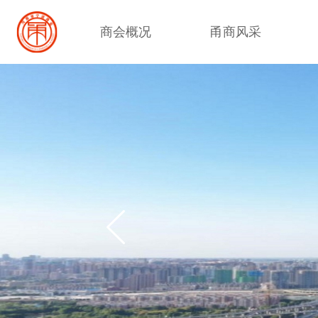
商会概况
甬商风采