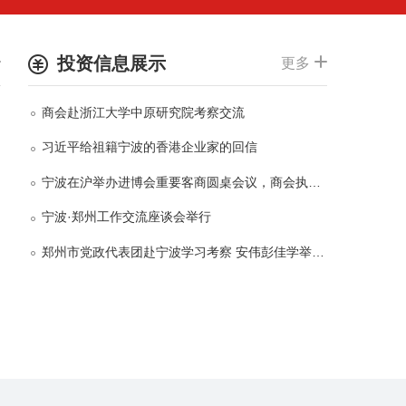
投资信息展示
更多
商会赴浙江大学中原研究院考察交流
习近平给祖籍宁波的香港企业家的回信
宁波在沪举办进博会重要客商圆桌会议，商会执行会长卓福民出席
宁波·郑州工作交流座谈会举行
郑州市党政代表团赴宁波学习考察 安伟彭佳学举行会谈