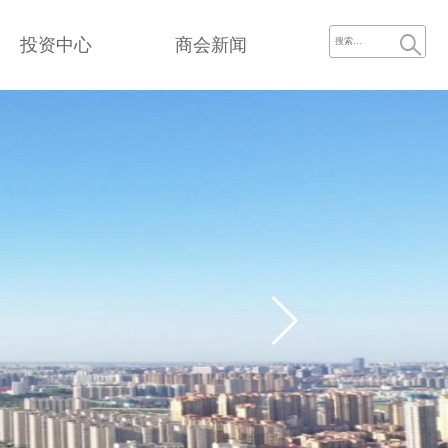
投资中心
商会新闻