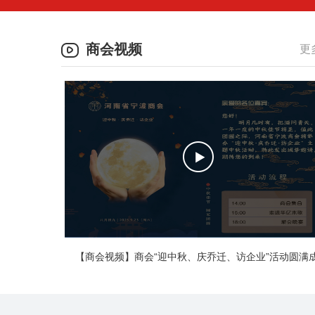
商会视频
更
【商会视频】商会“迎中秋、庆乔迁、访企业”活动圆满